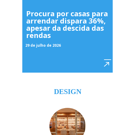
Procura por casas para
arrendar dispara 36%,
apesar da descida das
rendas
29 de julho de 2026
DESIGN