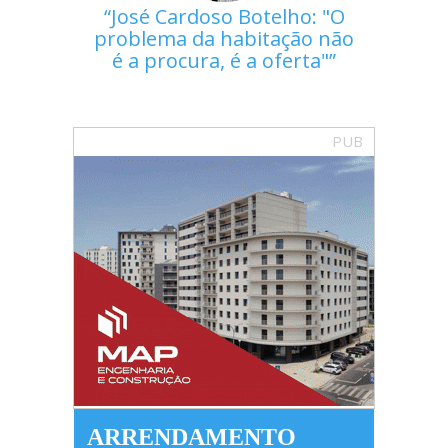
José Cardoso Botelho: "O
problema da habitação não
é a procura, é a oferta"
PUB
ARRENDAMENTO