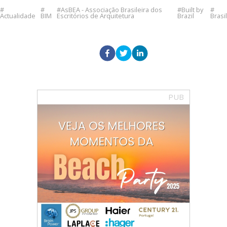
AsBEA - Associação Brasileira dos
Built by
Actualidade
BIM
Escritórios de Arquitetura
Brazil
Brasil
PUB