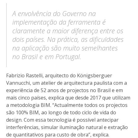
A envolvência do Governo na
implementação da ferramenta é
claramente a maior diferença entre os
dois países. Na prática, as dificuldades
na aplicação são muito semelhantes
no Brasil e em Portugal.
Fabrizio Rastelli,
arquitecto do
Königsberguer
Vannucchi, um atelier de arquitectura paulista com a
experiência de 52 anos de projectos no Brasil e em
mais cinco países, explica que desde 2017 que utilizam
a metodologia BIM. “Actualmente todos os projectos
são 100% BIM, ao longo de todo ciclo de vida do
design. Com essa tecnologia é possível antecipar
interferências, simular iluminação natural e extração
de quantitativos para custo de obra”, explica.