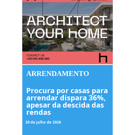
ARRENDAMENTO
Procura por casas para
arrendar dispara 36%,
apesar da descida das
rendas
29 de julho de 2026