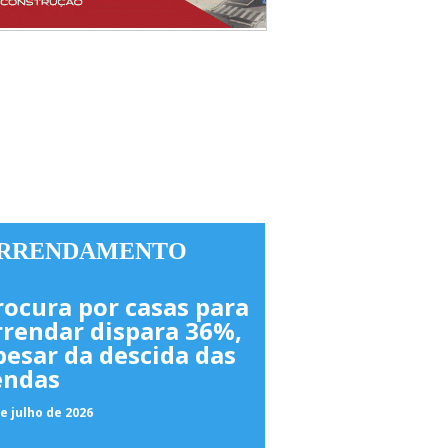
RRENDAMENTO
rocura por casas para
rrendar dispara 36%,
pesar da descida das
endas
e julho de 2026