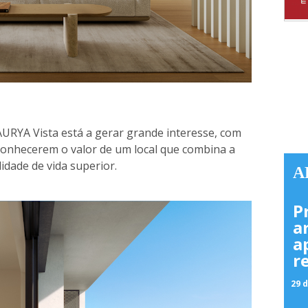
AURYA Vista está a gerar grande interesse, com
reconhecerem o valor de um local que combina a
idade de vida superior.
A
P
a
a
r
29 d