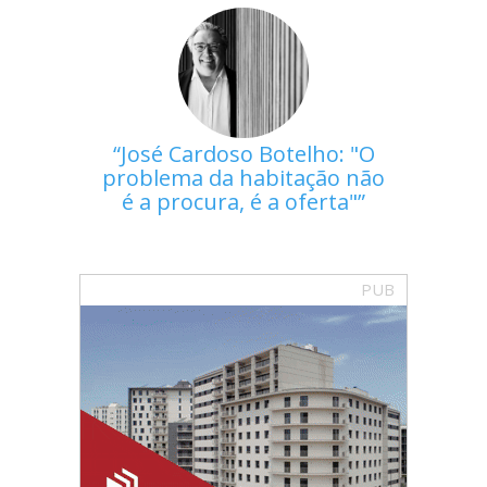
José Cardoso Botelho: "O
problema da habitação não
é a procura, é a oferta"
PUB