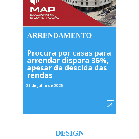
ARRENDAMENTO
Procura por casas para
arrendar dispara 36%,
apesar da descida das
rendas
29 de julho de 2026
DESIGN