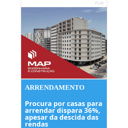
PUB
ARRENDAMENTO
Procura por casas para
arrendar dispara 36%,
apesar da descida das
rendas