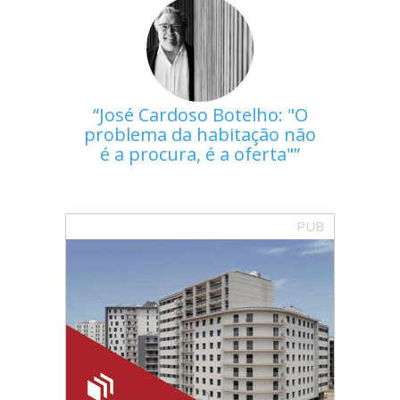
José Cardoso Botelho: "O
problema da habitação não
é a procura, é a oferta"
PUB