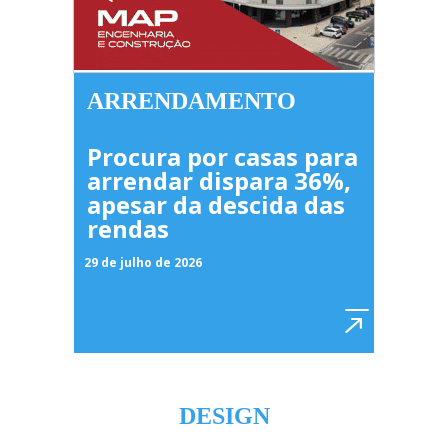
ARRENDAMENTO
Procura por casas para
arrendar dispara 36%,
apesar da descida das
rendas
29 de julho de 2026
DESIGN