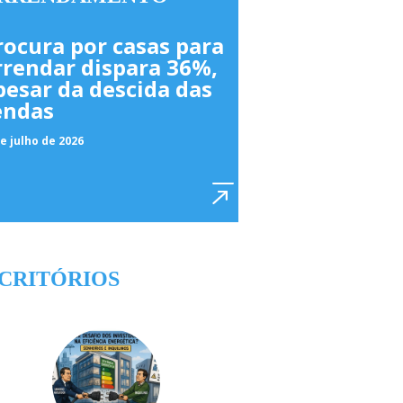
rocura por casas para
rrendar dispara 36%,
pesar da descida das
endas
e julho de 2026
CRITÓRIOS