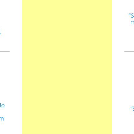
S
m
s
do
em