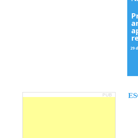
P
a
a
r
29 d
PUB
ES