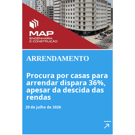
ARRENDAMENTO
Procura por casas para
arrendar dispara 36%,
apesar da descida das
rendas
29 de julho de 2026