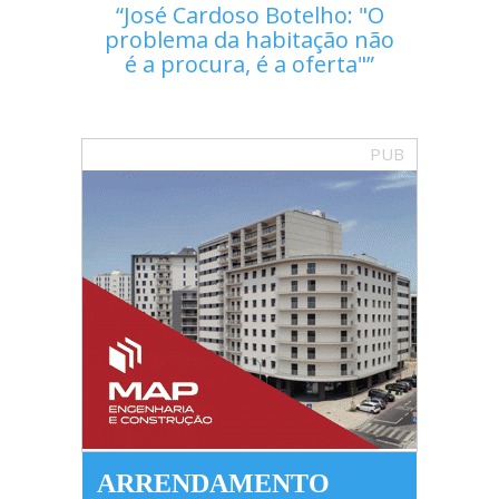
José Cardoso Botelho: "O
problema da habitação não
é a procura, é a oferta"
PUB
ARRENDAMENTO