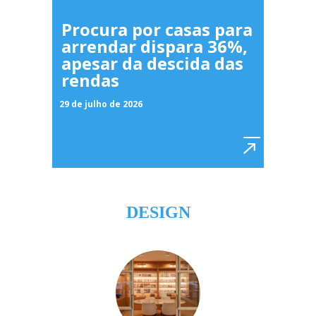
Procura por casas para
arrendar dispara 36%,
apesar da descida das
rendas
29 de julho de 2026
DESIGN