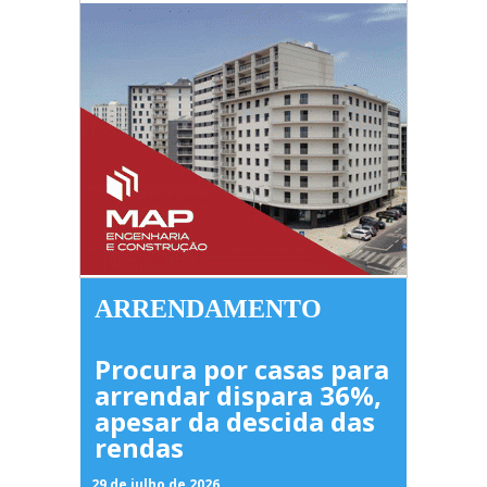
ARRENDAMENTO
Procura por casas para
arrendar dispara 36%,
apesar da descida das
rendas
29 de julho de 2026