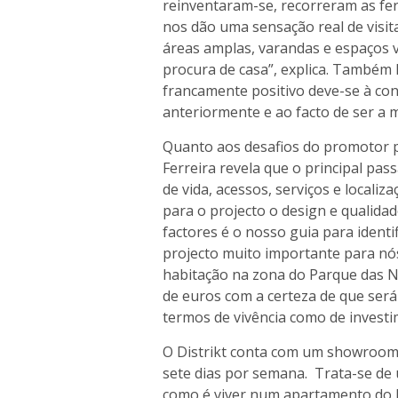
reinventaram-se, recorreram as fe
nos dão uma sensação real de visit
áreas amplas, varandas e espaços
procura de casa”, explica. Também 
francamente positivo deve-se à co
anteriormente e ao facto de ser a
Quanto aos desafios do promotor 
Ferreira revela que o principal pa
de vida, acessos, serviços e local
para o projecto o design e qualidad
factores é o nosso guia para identi
projecto muito importante para nó
habitação na zona do Parque das N
de euros com a certeza de que ser
termos de vivência como de invest
O Distrikt conta com um showroom
sete dias por semana. Trata-se de
como é viver num apartamento do D