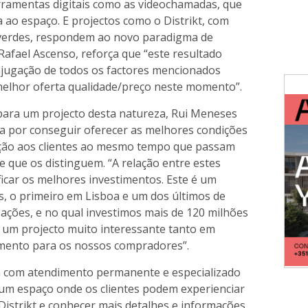
rramentas digitais como as videochamadas, que
a ao espaço. E projectos como o Distrikt, com
 verdes, respondem ao novo paradigma de
Rafael Ascenso, reforça que “este resultado
njugação de todos os factores mencionados
 melhor oferta qualidade/preço neste momento”.
para um projecto desta natureza, Rui Meneses
ssa por conseguir oferecer as melhores condições
ização aos clientes ao mesmo tempo que passam
e que os distinguem. “A relação entre estes
ficar os melhores investimentos. Este é um
s, o primeiro em Lisboa e um dos últimos de
ações, e no qual investimos mais de 120 milhões
á um projecto muito interessante tanto em
imento para os nossos compradores”.
 com atendimento permanente e especializado
 um espaço onde os clientes podem experienciar
istrikt e conhecer mais detalhes e informações