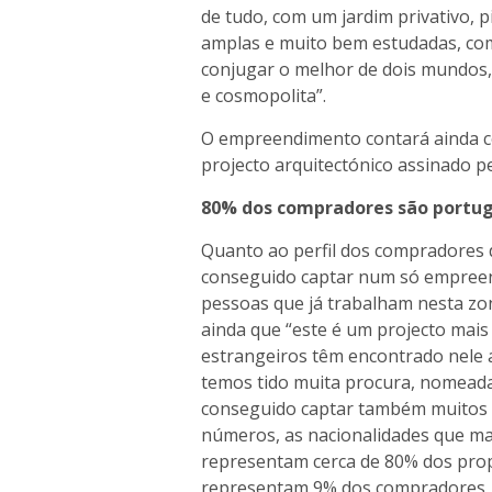
de tudo, com um jardim privativo, p
amplas e muito bem estudadas, com 
conjugar o melhor de dois mundos, 
e cosmopolita”.
O empreendimento contará ainda c
projecto arquitectónico assinado p
80% dos compradores são portu
Quanto ao perfil dos compradores d
conseguido captar num só empreend
pessoas que já trabalham nesta z
ainda que “este é um projecto mai
estrangeiros têm encontrado nele 
temos tido muita procura, nomeada
conseguido captar também muitos i
números, as nacionalidades que m
representam cerca de 80% dos propr
representam 9% dos compradores, 