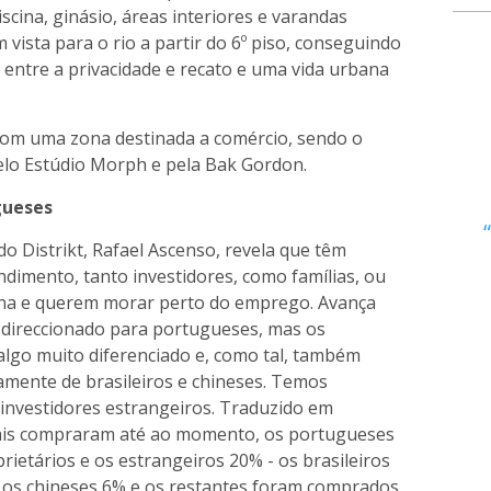
iscina, ginásio, áreas interiores e varandas
vista para o rio a partir do 6º piso, conseguindo
entre a privacidade e recato e uma vida urbana
om uma zona destinada a comércio, sendo o
elo Estúdio Morph e pela Bak Gordon.
gueses
o Distrikt, Rafael Ascenso, revela que têm
imento, tanto investidores, como famílias, ou
ona e querem morar perto do emprego. Avança
s direccionado para portugueses, mas os
algo muito diferenciado e, como tal, também
mente de brasileiros e chineses. Temos
nvestidores estrangeiros. Traduzido em
ais compraram até ao momento, os portugueses
ietários e os estrangeiros 20% - os brasileiros
os chineses 6% e os restantes foram comprados