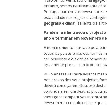
“Não temos verificado uma ligação 
entanto, somos naturalmente defen
Portugal para novos investidores e
estabilidade nas regras e vantagens 
geografia e clima”, salienta o Par
Pandemia não travou o projecto
ano e terminar em Novembro de
E num momento marcado pela pand
todos os países e nas economias m
ser resiliente e o êxito da comercia
igualmente por ser um produto qua
Rui Meneses Ferreira adianta mesm
nos prazos dos seus projectos face 
deverá começar em Outubro deste 
continua a ser um destino procura
vantagens competitivas incontornáv
investimento de baixo risco e quali