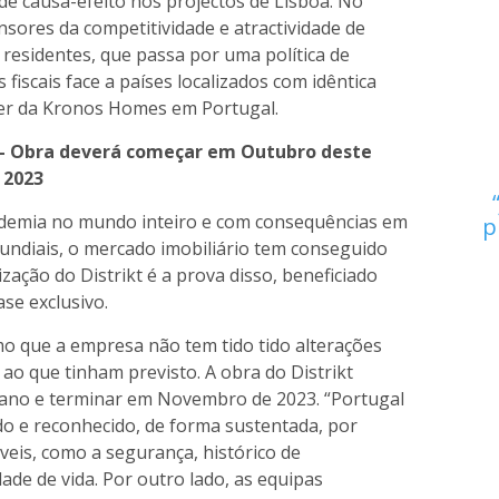
de causa-efeito nos projectos de Lisboa. No
sores da competitividade e atractividade de
 residentes, que passa por uma política de
fiscais face a países localizados com idêntica
tner da Kronos Homes em Portugal.
 - Obra deverá começar em Outubro deste
 2023
emia no mundo inteiro e com consequências em
p
undiais, o mercado imobiliário tem conseguido
lização do Distrikt é a prova disso, beneficiado
se exclusivo.
o que a empresa não tem tido tido alterações
ao que tinham previsto. A obra do Distrikt
ano e terminar em Novembro de 2023. “Portugal
do e reconhecido, de forma sustentada, por
eis, como a segurança, histórico de
dade de vida. Por outro lado, as equipas