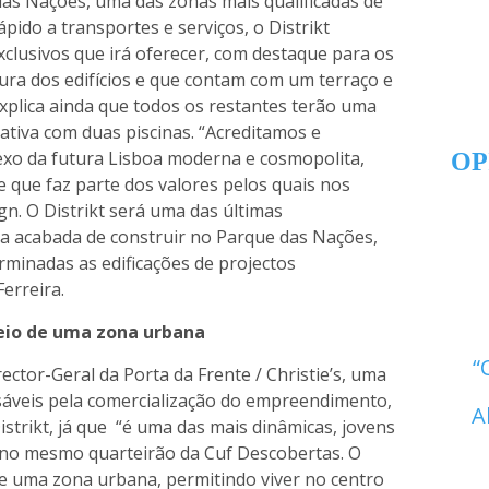
 das Nações, uma das zonas mais qualificadas de
ápido a transportes e serviços, o Distrikt
clusivos que irá oferecer, com destaque para os
ura dos edifícios e que contam com um terraço e
explica ainda que todos os restantes terão uma
tiva com duas piscinas. “Acreditamos e
lexo da futura Lisboa moderna e cosmopolita,
OP
e que faz parte dos valores pelos quais nos
gn. O Distrikt será uma das últimas
a acabada de construir no Parque das Nações,
minadas as edificações de projectos
erreira.
meio de uma zona urbana
ctor-Geral da Porta da Frente / Christie’s, uma
áveis pela comercialização do empreendimento,
A
istrikt, já que “é uma das mais dinâmicas, jovens
, no mesmo quarteirão da Cuf Descobertas. O
de uma zona urbana, permitindo viver no centro