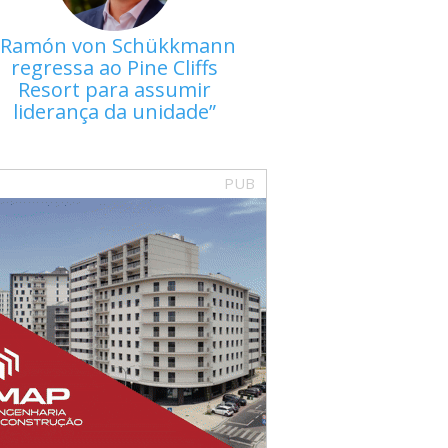
Ramón von Schükkmann
regressa ao Pine Cliffs
Resort para assumir
liderança da unidade
PUB