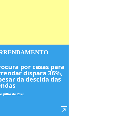
RRENDAMENTO
rocura por casas para
rrendar dispara 36%,
pesar da descida das
endas
e julho de 2026