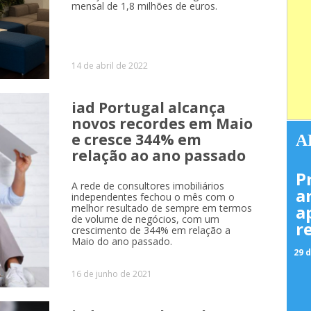
mensal de 1,8 milhões de euros.
14 de abril de 2022
iad Portugal alcança
novos recordes em Maio
e cresce 344% em
A
relação ao ano passado
P
A rede de consultores imobiliários
a
independentes fechou o mês com o
a
melhor resultado de sempre em termos
de volume de negócios, com um
r
crescimento de 344% em relação a
Maio do ano passado.
29 d
16 de junho de 2021