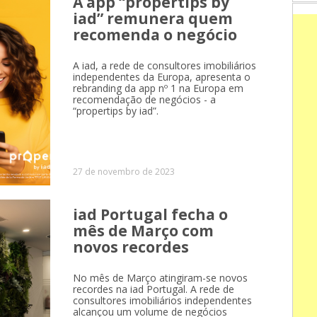
A app “propertips by
iad” remunera quem
recomenda o negócio
A iad, a rede de consultores imobiliários
independentes da Europa, apresenta o
rebranding da app nº 1 na Europa em
recomendação de negócios - a
“propertips by iad”.
27 de novembro de 2023
iad Portugal fecha o
mês de Março com
novos recordes
No mês de Março atingiram-se novos
recordes na iad Portugal. A rede de
consultores imobiliários independentes
alcançou um volume de negócios