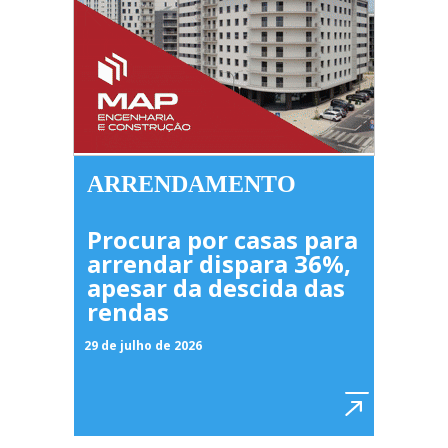
ARRENDAMENTO
Procura por casas para
arrendar dispara 36%,
apesar da descida das
rendas
29 de julho de 2026