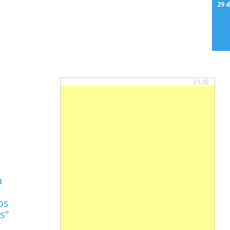
29 d
PUB
a
a
os
is