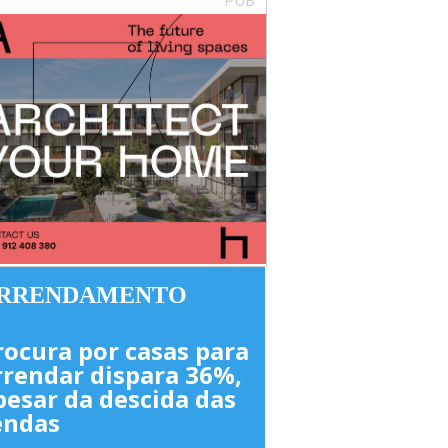
RRENDAMENTO
rocura por casas para
rrendar dispara 36%,
pesar da descida das
endas