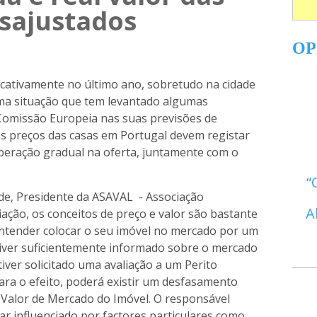
esajustados
OP
icativamente no último ano, sobretudo na cidade
ma situação que tem levantado algumas
omissão Europeia nas suas previsões de
os preços das casas em Portugal devem registar
uperação gradual na oferta, juntamente com o
de, Presidente da ASAVAL - Associação
A
iação, os conceitos de preço e valor são bastante
entender colocar o seu imóvel no mercado por um
iver suficientemente informado sobre o mercado
tiver solicitado uma avaliação a um Perito
ara o efeito, poderá existir um desfasamento
o Valor de Mercado do Imóvel. O responsável
ar influenciado por factores particulares como