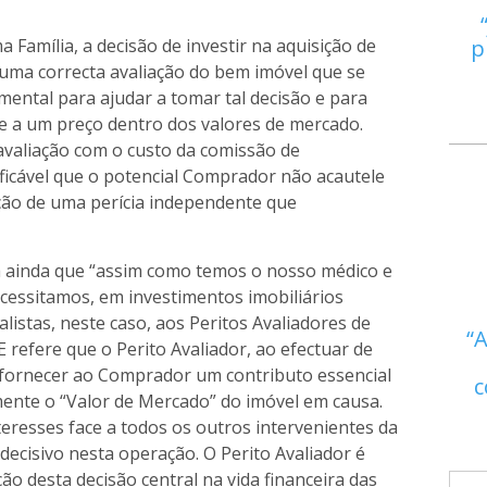
p
a Família, a decisão de investir na aquisição de
 uma correcta avaliação do bem imóvel que se
ental para ajudar a tomar tal decisão e para
e a um preço dentro dos valores de mercado.
valiação com o custo da comissão de
ificável que o potencial Comprador não acautele
ção de uma perícia independente que
a ainda que “assim como temos o nosso médico e
essitamos, em investimentos imobiliários
istas, neste caso, aos Peritos Avaliadores de
A
E refere que o Perito Avaliador, ao efectuar de
a fornecer ao Comprador um contributo essencial
c
mente o “Valor de Mercado” do imóvel em causa.
teresses face a todos os outros intervenientes da
ecisivo nesta operação. O Perito Avaliador é
ção desta decisão central na vida financeira das