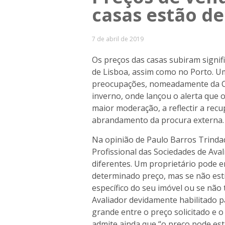
casas estão d
7 de abril de 2019
Os preços das casas subiram signif
de Lisboa, assim como no Porto. U
preocupações, nomeadamente da C
inverno, onde lançou o alerta que 
maior moderação, a reflectir a rec
abrandamento da procura externa.
Na opinião de Paulo Barros Trinda
Profissional das Sociedades de Aval
diferentes. Um proprietário pode 
determinado preço, mas se não est
específico do seu imóvel ou se não 
Avaliador devidamente habilitado p
grande entre o preço solicitado e 
admite ainda que “o preço pode est