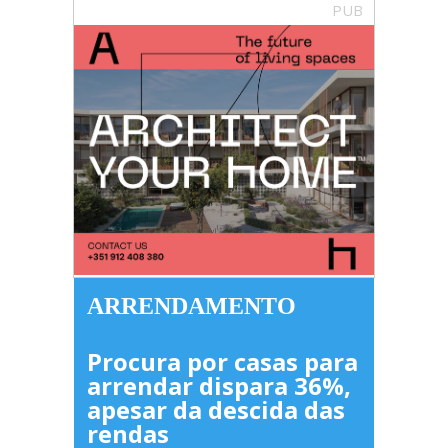
PUB
ARRENDAMENTO
Procura por casas para
arrendar dispara 36%,
apesar da descida das
rendas