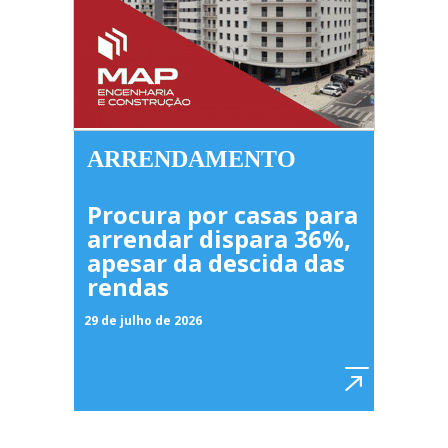
ARRENDAMENTO
Procura por casas para
arrendar dispara 36%,
apesar da descida das
rendas
29 de julho de 2026