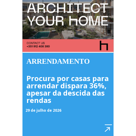
ARRENDAMENTO
Procura por casas para
arrendar dispara 36%,
apesar da descida das
rendas
29 de julho de 2026