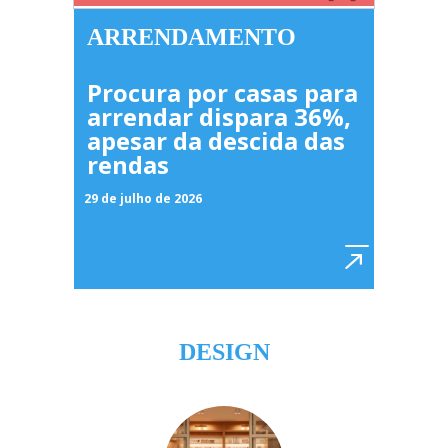
ARRENDAMENTO
Procura por casas para
arrendar dispara 36%,
apesar da descida das
rendas
29 de julho de 2026
DESIGN