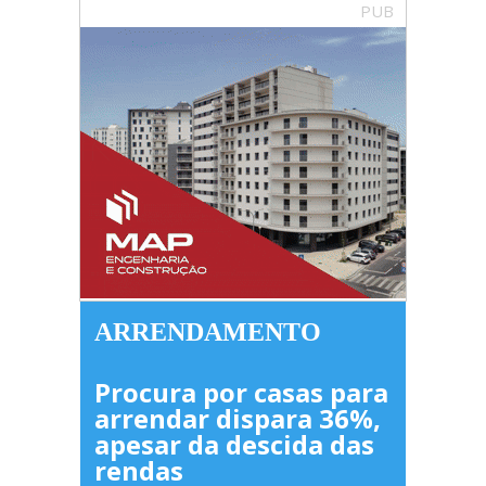
PUB
ARRENDAMENTO
Procura por casas para
arrendar dispara 36%,
apesar da descida das
rendas