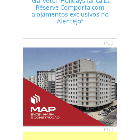
Garvetur Holidays lança La
Réserve Comporta com
alojamentos exclusivos no
Alentejo
PUB
PUB