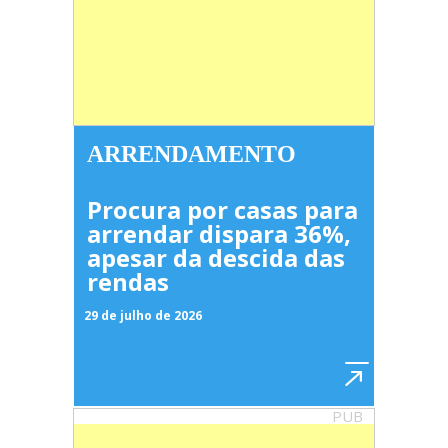
ARRENDAMENTO
Procura por casas para
arrendar dispara 36%,
apesar da descida das
rendas
29 de julho de 2026
PUB