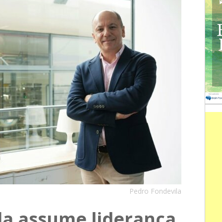
Pedro Fondevila
la assume liderança