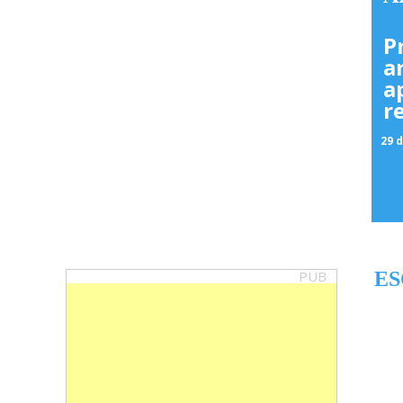
P
a
a
r
29 d
PUB
ES