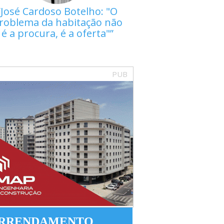
José Cardoso Botelho: "O
roblema da habitação não
é a procura, é a oferta"
PUB
RRENDAMENTO