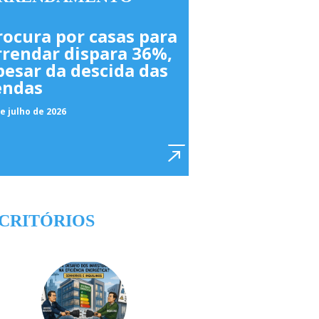
rocura por casas para
rrendar dispara 36%,
pesar da descida das
endas
e julho de 2026
CRITÓRIOS