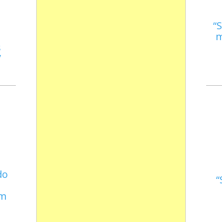
S
m
s
do
em