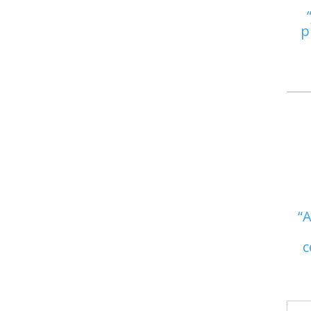
p
A
c