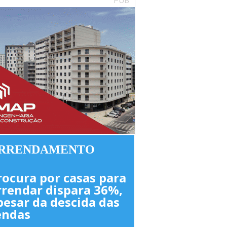
RRENDAMENTO
rocura por casas para
rrendar dispara 36%,
pesar da descida das
endas