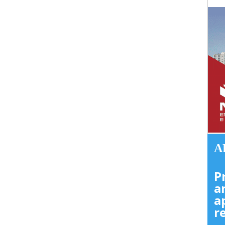
A
P
a
a
r