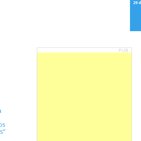
29 d
PUB
a
a
os
is