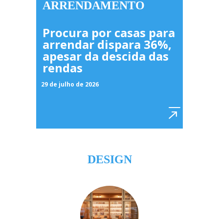
ARRENDAMENTO
Procura por casas para
arrendar dispara 36%,
apesar da descida das
rendas
29 de julho de 2026
DESIGN