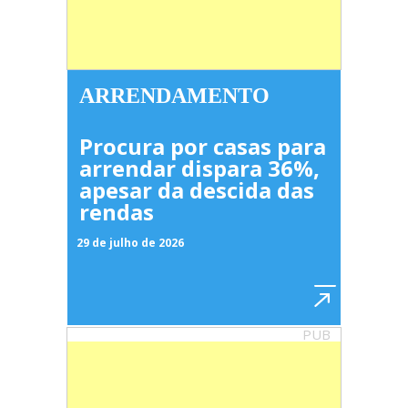
ARRENDAMENTO
Procura por casas para
arrendar dispara 36%,
apesar da descida das
rendas
29 de julho de 2026
PUB