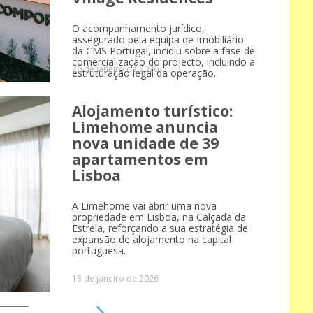
O acompanhamento jurídico,
assegurado pela equipa de Imobiliário
da CMS Portugal, incidiu sobre a fase de
comercialização do projecto, incluindo a
26 de janeiro de 2026
estruturação legal da operação.
Alojamento turístico:
Limehome anuncia
nova unidade de 39
apartamentos em
Lisboa
A Limehome vai abrir uma nova
propriedade em Lisboa, na Calçada da
Estrela, reforçando a sua estratégia de
expansão de alojamento na capital
portuguesa.
13 de janeiro de 2026