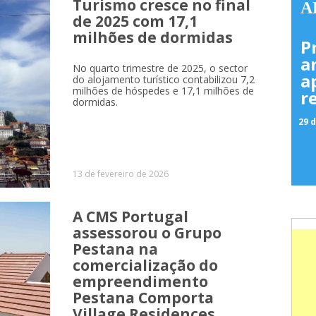
Turismo cresce no final
A
de 2025 com 17,1
milhões de dormidas
P
a
No quarto trimestre de 2025, o sector
a
do alojamento turístico contabilizou 7,2
milhões de hóspedes e 17,1 milhões de
r
dormidas.
29 d
13 de fevereiro de 2026
A CMS Portugal
assessorou o Grupo
Pestana na
comercialização do
empreendimento
Pestana Comporta
Village Residences