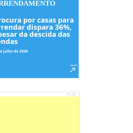
RRENDAMENTO
rocura por casas para
rrendar dispara 36%,
pesar da descida das
endas
e julho de 2026
PUB