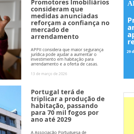
Promotores Imobiliários
A
consideram que
medidas anunciadas
P
reforçam a confiança no
a
mercado de
a
arrendamento
r
APPII considera que maior segurança
29 d
jurídica pode ajudar a aumentar o
investimento em habitação para
arrendamento e a oferta de casas.
13 de março de 2026
Portugal terá de
triplicar a produção de
habitação, passando
para 70 mil fogos por
ano até 2029
A Associação Portuguesa de