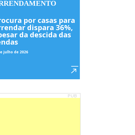
RRENDAMENTO
rocura por casas para
rrendar dispara 36%,
pesar da descida das
endas
e julho de 2026
PUB