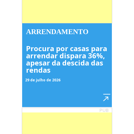
ARRENDAMENTO
Procura por casas para
arrendar dispara 36%,
apesar da descida das
rendas
29 de julho de 2026
PUB