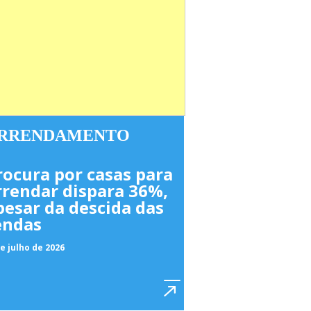
RRENDAMENTO
rocura por casas para
rrendar dispara 36%,
pesar da descida das
endas
e julho de 2026