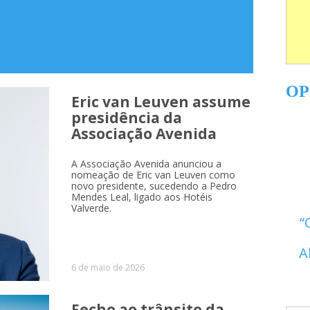
OP
Eric van Leuven assume
presidência da
Associação Avenida
berdade
A Associação Avenida anunciou a
nomeação de Eric van Leuven como
novo presidente, sucedendo a Pedro
Mendes Leal, ligado aos Hotéis
Valverde.
A
6 de maio de 2026
Fecho ao trânsito da