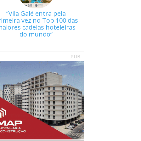
Vila Galé entra pela
rimeira vez no Top 100 das
aiores cadeias hoteleiras
do mundo
PUB