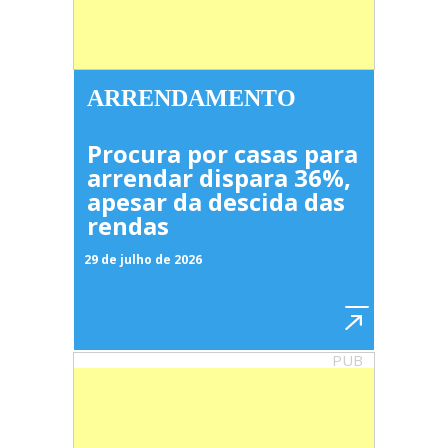
ARRENDAMENTO
Procura por casas para
arrendar dispara 36%,
apesar da descida das
rendas
29 de julho de 2026
PUB