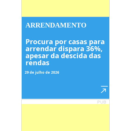
ARRENDAMENTO
Procura por casas para
arrendar dispara 36%,
apesar da descida das
rendas
29 de julho de 2026
PUB