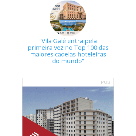
Vila Galé entra pela
primeira vez no Top 100 das
maiores cadeias hoteleiras
do mundo
PUB