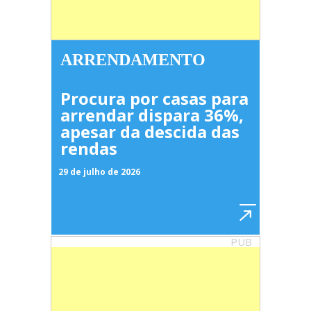
ARRENDAMENTO
Procura por casas para
arrendar dispara 36%,
apesar da descida das
rendas
29 de julho de 2026
PUB