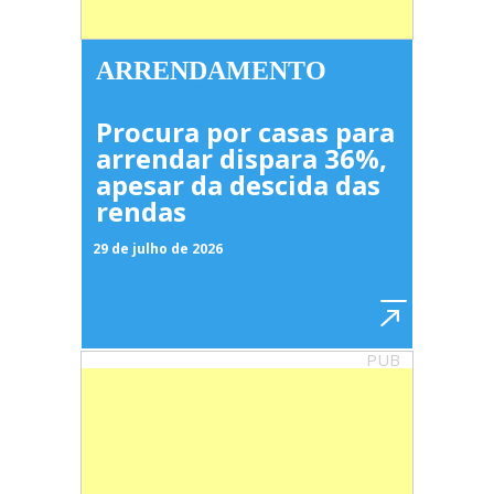
ARRENDAMENTO
Procura por casas para
arrendar dispara 36%,
apesar da descida das
rendas
29 de julho de 2026
PUB