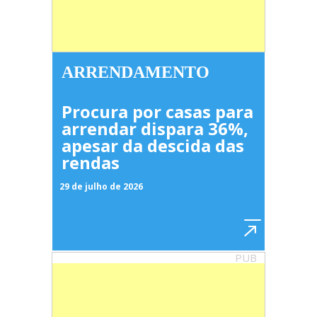
ARRENDAMENTO
Procura por casas para
arrendar dispara 36%,
apesar da descida das
rendas
29 de julho de 2026
PUB