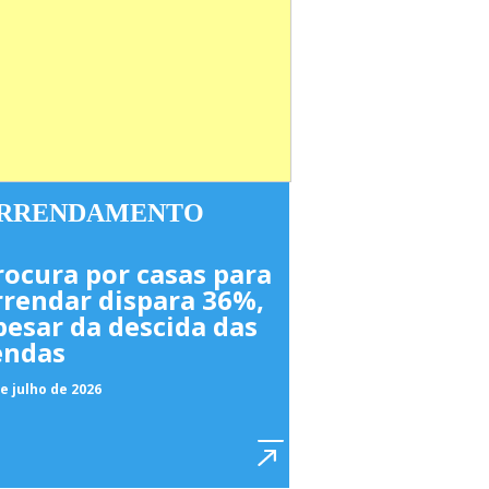
RRENDAMENTO
rocura por casas para
rrendar dispara 36%,
pesar da descida das
endas
e julho de 2026