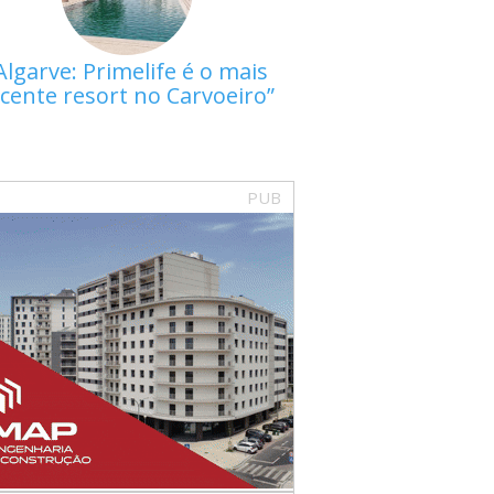
Algarve: Primelife é o mais
cente resort no Carvoeiro
PUB