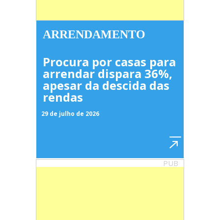
ARRENDAMENTO
Procura por casas para
arrendar dispara 36%,
apesar da descida das
rendas
29 de julho de 2026
PUB