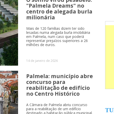
"Palmela Dreams" no
centro de alegada burla
milionária
Mais de 120 famílias dizem ter sido
lesadas numa alegada burla imobiliária
em Palmela, num caso que poderá
representar prejuízos superiores a 26
milhões de euros.
14 de janeiro de 2026
Palmela: município abre
concurso para
reabilitação de edifício
no Centro Histórico
A Câmara de Palmela abriu concurso
para a reabilitação de um edifício
TU
destinado a habitação pública municipal.