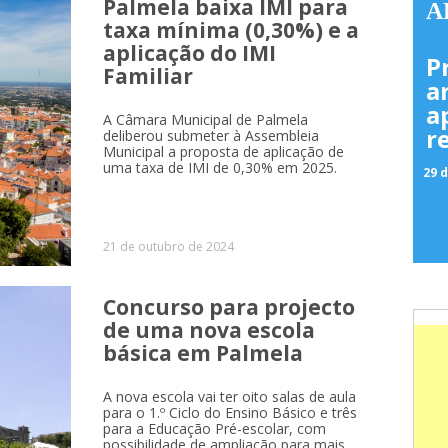
Palmela baixa IMI para
A
taxa mínima (0,30%) e a
aplicação do IMI
P
Familiar
a
a
A Câmara Municipal de Palmela
r
deliberou submeter à Assembleia
Municipal a proposta de aplicação de
uma taxa de IMI de 0,30% em 2025.
29 d
21 de outubro de 2024
Concurso para projecto
de uma nova escola
básica em Palmela
A nova escola vai ter oito salas de aula
para o 1.º Ciclo do Ensino Básico e três
para a Educação Pré-escolar, com
possibilidade de ampliação para mais