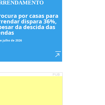
RRENDAMENTO
rocura por casas para
rrendar dispara 36%,
pesar da descida das
endas
e julho de 2026
PUB