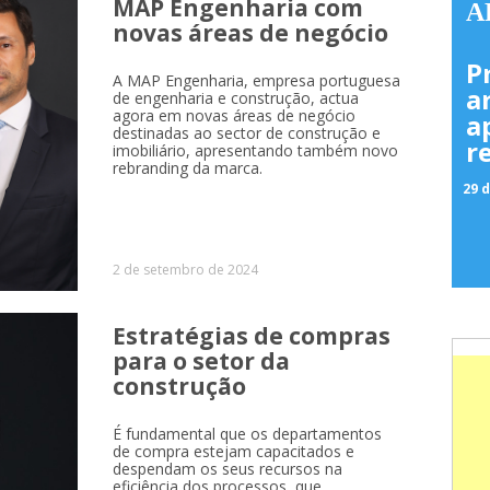
MAP Engenharia com
A
novas áreas de negócio
P
A MAP Engenharia, empresa portuguesa
a
de engenharia e construção, actua
agora em novas áreas de negócio
a
destinadas ao sector de construção e
r
imobiliário, apresentando também novo
rebranding da marca.
29 d
2 de setembro de 2024
Estratégias de compras
para o setor da
construção
É fundamental que os departamentos
de compra estejam capacitados e
despendam os seus recursos na
eficiência dos processos, que