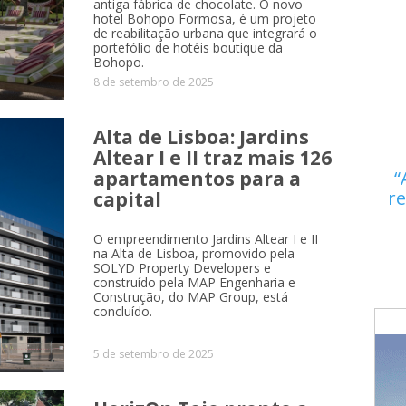
antiga fábrica de chocolate. O novo
hotel Bohopo Formosa, é um projeto
de reabilitação urbana que integrará o
portefólio de hotéis boutique da
Bohopo.
8 de setembro de 2025
Alta de Lisboa: Jardins
Altear I e II traz mais 126
apartamentos para a
re
capital
O empreendimento Jardins Altear I e II
na Alta de Lisboa, promovido pela
SOLYD Property Developers e
construído pela MAP Engenharia e
Construção, do MAP Group, está
concluído.
5 de setembro de 2025