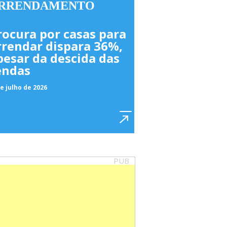
RRENDAMENTO
rocura por casas para
rrendar dispara 36%,
pesar da descida das
endas
e julho de 2026
PUB