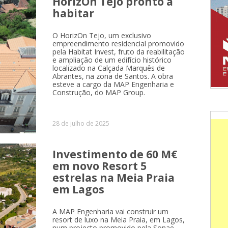
HorizOn Tejo pronto a
habitar
O HorizOn Tejo, um exclusivo
empreendimento residencial promovido
pela Habitat Invest, fruto da reabilitação
e ampliação de um edifício histórico
localizado na Calçada Marquês de
Abrantes, na zona de Santos. A obra
esteve a cargo da MAP Engenharia e
Construção, do MAP Group.
28 de julho de 2025
Investimento de 60 M€
em novo Resort 5
estrelas na Meia Praia
em Lagos
A MAP Engenharia vai construir um
resort de luxo na Meia Praia, em Lagos,
num projecto promovido pela Sonae