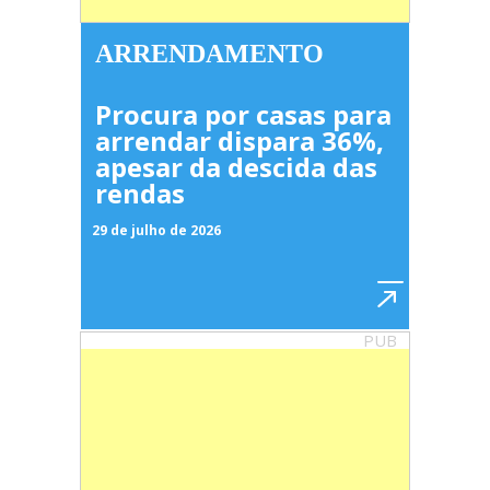
ARRENDAMENTO
Procura por casas para
arrendar dispara 36%,
apesar da descida das
rendas
29 de julho de 2026
PUB