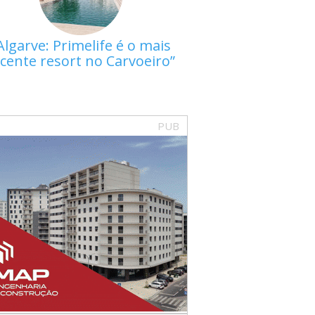
Algarve: Primelife é o mais
cente resort no Carvoeiro
PUB