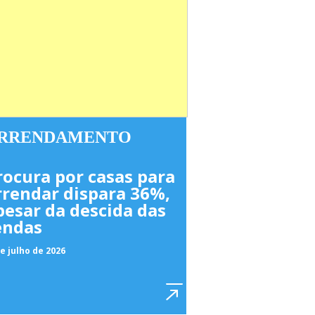
RRENDAMENTO
rocura por casas para
rrendar dispara 36%,
pesar da descida das
endas
e julho de 2026