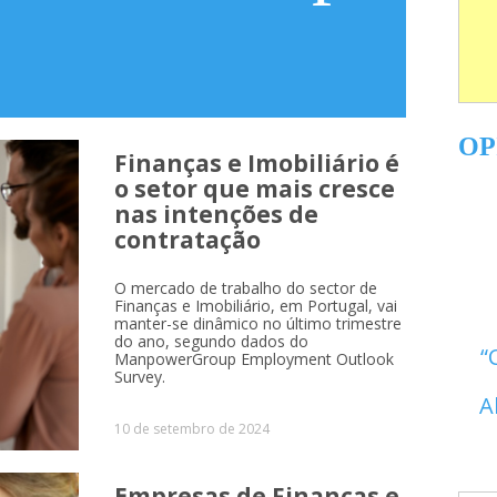
OP
Finanças e Imobiliário é
o setor que mais cresce
nas intenções de
contratação
ent Outlook
O mercado de trabalho do sector de
Finanças e Imobiliário, em Portugal, vai
manter-se dinâmico no último trimestre
do ano, segundo dados do
ManpowerGroup Employment Outlook
Survey.
A
10 de setembro de 2024
Empresas de Finanças e