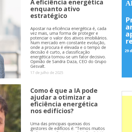
A eficiência energética
A
enquanto ativo
estratégico
P
a
Apostar na eficiência energética é, cada
a
vez mais, uma forma de proteger e
potenciar o valor dos ativos imobiliários.
r
Num mercado em constante evolução,
onde a procura é elevada e o tempo de
29 d
decisão é curto, a classificação
energética tornou-se um fator decisivo.
Opinião de Sandra Daza, CEO do Grupo
Gesvalt.
17 de julho de 2025
Como é que a IA pode
ajudar a otimizar a
eficiência energética
nos edifícios?
Uma das principais queixas dos
gestores de edifícios é: “Temos muitos