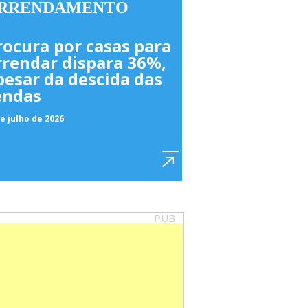
RRENDAMENTO
rocura por casas para
rrendar dispara 36%,
pesar da descida das
endas
e julho de 2026
PUB