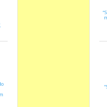
S
m
s
do
em