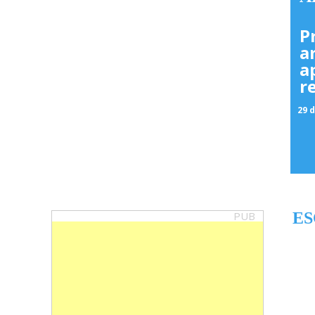
P
a
a
r
29 d
PUB
ES