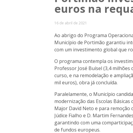
euros na requa
16 de abril de 2021
Ao abrigo do Programa Operaciona
Município de Portimão garantiu in
com um investimento global que ro
O programa contempla os investimen
Professor José Buísel (3,4 milhões
curso, e na remodelação e ampliaçã
mil euros), obra já concluída.
Paralelamente, o Município candid
modernização das Escolas Básicas d
Major David Neto e para remoção de 
Júdice Fialho e D. Martim Fernande
garantindo com uma comparticipaç
de fundos europeus.