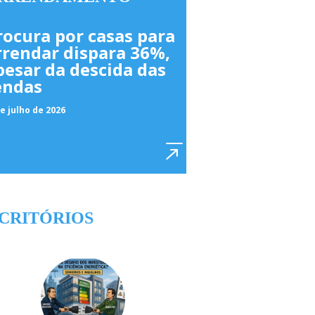
rocura por casas para
rrendar dispara 36%,
pesar da descida das
endas
e julho de 2026
CRITÓRIOS