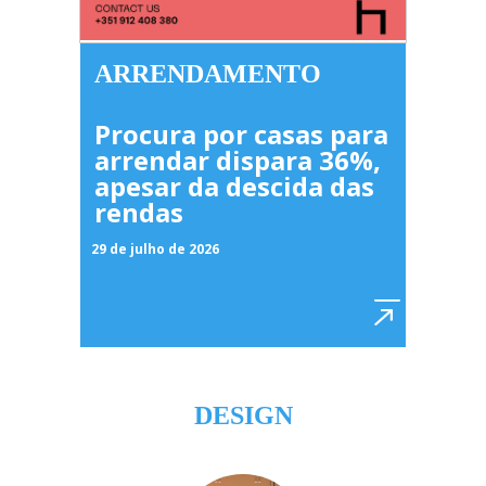
ARRENDAMENTO
Procura por casas para
arrendar dispara 36%,
apesar da descida das
rendas
29 de julho de 2026
DESIGN